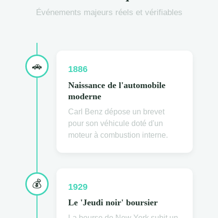
Événements majeurs réels et vérifiables
🚗
1886
Naissance de l'automobile
moderne
Carl Benz dépose un brevet
pour son véhicule doté d'un
moteur à combustion interne.
💰
1929
Le 'Jeudi noir' boursier
La bourse de New York subit un