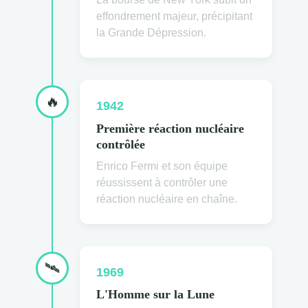
effondrement majeur, précipitant
la Grande Dépression.
🔥
1942
Première réaction nucléaire
contrôlée
Enrico Fermi et son équipe
réussissent à contrôler une
réaction nucléaire en chaîne.
🛰
1969
L'Homme sur la Lune