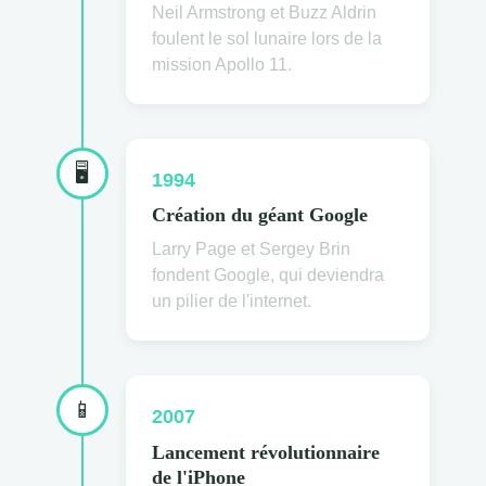
Neil Armstrong et Buzz Aldrin
foulent le sol lunaire lors de la
mission Apollo 11.
🖥
1994
Création du géant Google
Larry Page et Sergey Brin
fondent Google, qui deviendra
un pilier de l'internet.
📱
2007
Lancement révolutionnaire
de l'iPhone